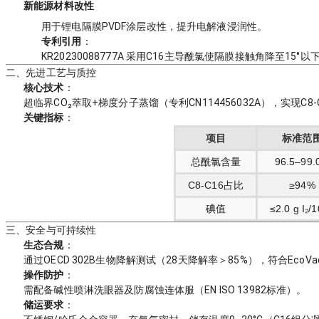
新能源材料改性
用于锂电隔膜PVDF涂层改性，提升电解液浸润性。
专利引用
：
KR20230088777A 采用C16主导酰氯使隔膜接触角降至1
二、先进工艺与质控
核心技术
：
超临界CO₂萃取+梯度分子蒸馏（专利CN114456032A），实现C8-C
关键指标
：
项目
标准范
总酰氯含量
96.5–99.
C8-C16占比
≥94%
碘值
≤2.0 g I₂/
三、安全与可持续性
生态合规
：
通过OECD 302B生物降解测试（28天降解率＞85%），符合EcoV
操作防护
：
需配备碱性喷淋洗眼器及防腐蚀连体服（EN ISO 13982标准）。
储运要求
：