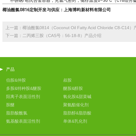
不锈钢/哈氏合金容器，充氩气密封，储存温度0–30°C（C16组
椰油酰氯0816定制开发与供应：上海博昀新材料有限公司
上一篇：椰油酰氯0814（Coconut Oil Fatty Acid Chloride C8-C1
下一篇：二丙烯三胺（CAS号：56-18-8）产品介绍
产品
伯胺&仲胺
叔胺
多胺&特种胺&醚胺
醚胺&醇胺
阳离子表面活性剂
氧化胺&甜菜碱
胺醚
聚氨酯催化剂
脂肪酸酰氯
脂肪醇&脂肪酸
氨基酸表面活性剂
单体&乳化剂