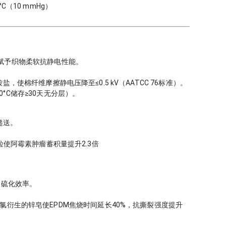
°C（10 mmHg）
），赋予织物柔软抗静电性能。
季铵盐，使棉纤维摩擦静电压降至≤0.5 kV（AATCC 76标准）。
80°C储存≥30天无分层）。
递送。
GA纳米粒使阿霉素肿瘤蓄积量提升2.3倍
）硫化效率。
 显示C8-C16酰氯衍生的锌皂使EPDM焦烧时间延长40%，抗撕裂强度提升