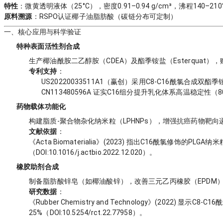
特性
：微黄透明液体（25°C），密度0.91–0.94 g/cm³，沸程140–210
原料溯源
：RSPO认证椰子油脂肪酸（碳链分布可定制）
一、核心应用与科学验证
特种表面活性剂合成
生产椰油酰胺二乙醇胺（CDEA）及酯季铵盐（Esterquat
专利支持
：
US20220033511A1（赢创）采用C8-C16酰氯合成双酯
CN113480596A 证实C16组分提升乳化体系高温稳定性（
药物载体功能化
构建脂质-聚合物杂化纳米粒（LPHNPs），增强抗癌药物靶向
文献依据
：
《Acta Biomaterialia》(2023) 指出C16酰氯修饰的PL
（DOI:10.1016/j.actbio.2022.12.020）。
橡胶助剂合成
制备脂肪酸锌皂（如椰油酸锌），改善三元乙丙橡胶（EPDM
研究数据
：
《Rubber Chemistry and Technology》(2022)
25%（DOI:10.5254/rct.22.77958）。