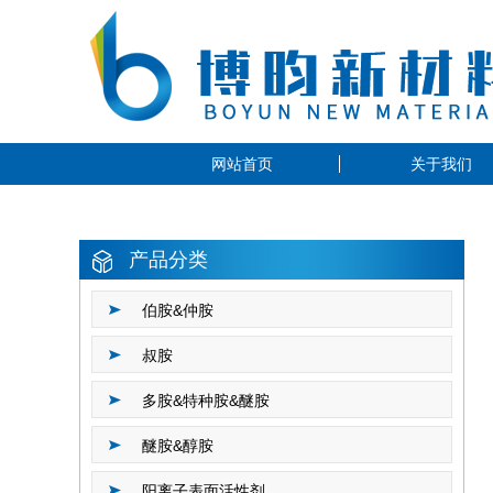
网站首页
关于我们
产品分类
伯胺&仲胺
叔胺
多胺&特种胺&醚胺
醚胺&醇胺
阳离子表面活性剂