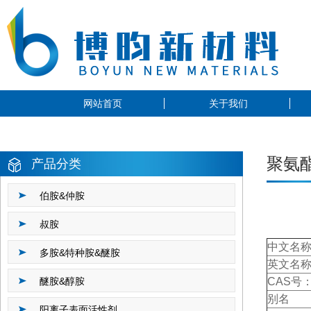
网站首页
关于我们
聚氨
产品分类
伯胺&仲胺
叔胺
中文名
多胺&特种胺&醚胺
英文名
醚胺&醇胺
CAS号
别名
阳离子表面活性剂