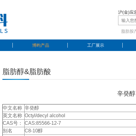
沪(金)应急
脂肪胺
博昀产品
工厂展示
脂肪醇&脂肪酸
辛癸醇
中文名称
辛癸醇
英文名称
Octyl/decyl alcohol
CAS号：
CAS:85566-12-7
别名
C8-10醇