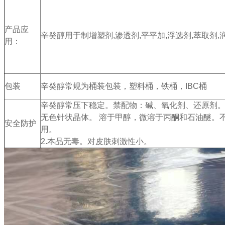
产品应
辛癸醇用于制增塑剂,渗透剂,平平加,浮选剂,萃取剂
用：
包装
辛癸醇常规为桶装包装，塑料桶，铁桶，IBC桶
辛癸醇常压下稳定。禁配物：碱、氧化剂、还原剂
无色针状晶体。 溶于甲醇，微溶于丙酮和石油醚。
安全防护
用。
2.本品无毒。对皮肤刺激性小。