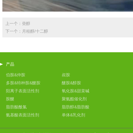
上一个：癸醇
下一个：月桂醇/十二醇
产品
伯胺&仲胺
叔胺
多胺&特种胺&醚胺
醚胺&醇胺
阳离子表面活性剂
氧化胺&甜菜碱
胺醚
聚氨酯催化剂
脂肪酸酰氯
脂肪醇&脂肪酸
氨基酸表面活性剂
单体&乳化剂