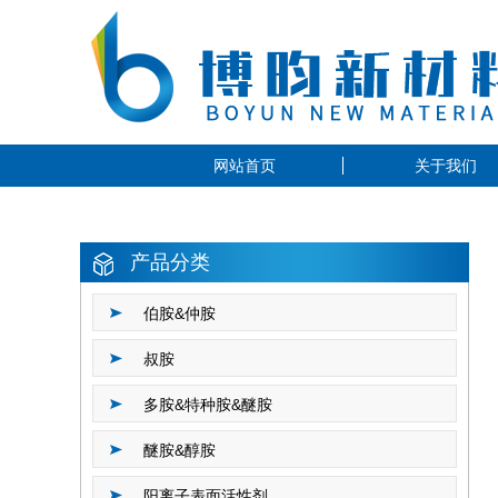
网站首页
关于我们
产品分类
伯胺&仲胺
叔胺
多胺&特种胺&醚胺
醚胺&醇胺
阳离子表面活性剂